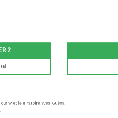
ER ?
ital
Tourny et le giratoire Yves-Guéna.
.